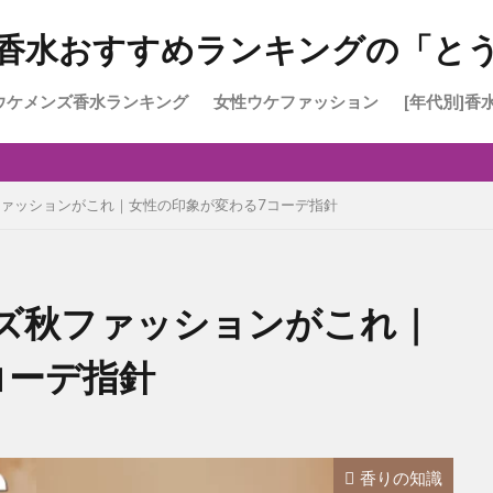
香水おすすめランキングの「と
ウケメンズ香水ランキング
女性ウケファッション
[年代別]香
高校生に
大学生2
30～40
30～50
ァッションがこれ｜女性の印象が変わる7コーデ指針
ズ秋ファッションがこれ｜
コーデ指針
香りの知識