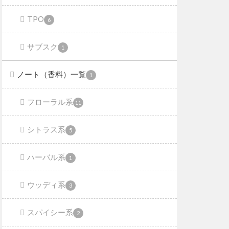
TPO
6
サブスク
1
ノート（香料）一覧
1
フローラル系
11
シトラス系
5
ハーバル系
1
ウッディ系
3
スパイシー系
2