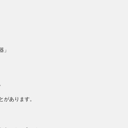
器」
、
。
とがあります。