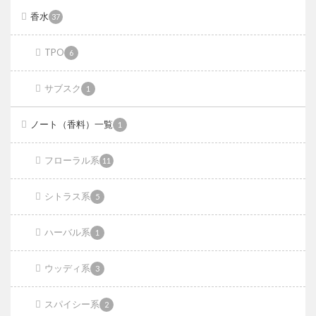
香水
37
TPO
6
サブスク
1
ノート（香料）一覧
1
フローラル系
11
シトラス系
5
ハーバル系
1
ウッディ系
3
スパイシー系
2