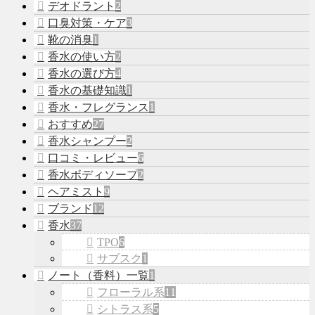
デオドラント
2
口臭対策・ケア
3
靴の消臭
1
香水の使い方
2
香水の選び方
4
香水の基礎知識
1
香水・フレグランス
1
おすすめ
27
香水シャンプー
2
口コミ・レビュー
6
香水ボディソープ
2
ヘアミスト
9
ブランド
12
香水
37
TPO
6
サブスク
1
ノート（香料）一覧
1
フローラル系
11
シトラス系
5