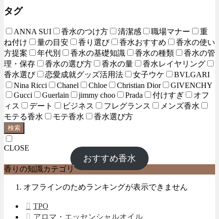
タグ
ANNA SUI
香水のつけ方
清潔感
職場マナー
重
ね付け
量の目安
香り選び
香水おすすめ
香水の使い
方提案
年代別
香水の基礎知識
香水の種類
香水の管
理・保存
香水の選び方
香水の量
香水レイヤリング
香水選び
恋愛成就グッズ活用法
女子ウケ
BVLGARI
Nina Ricci
Chanel
Chloe
Christian Dior
GIVENCHY
Gucci
Guerlain
jimmy choo
Prada
付けすぎ
オフ
ィス
デート
ビジネス
フレグランス
メンズ香水
モテる香水
モテ香水
香水選び方
検索
CLOSE
おすすめ香水
香りの知識カテゴリ
オフラインのためランキングが表示できません
TPO
アロマ・エッセンシャルオイル