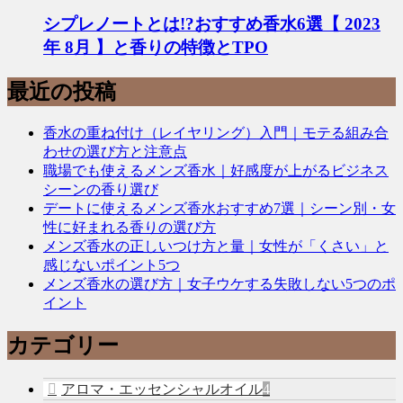
シプレノートとは!?おすすめ香水6選【 2023
年 8月 】と香りの特徴とTPO
最近の投稿
香水の重ね付け（レイヤリング）入門｜モテる組み合
わせの選び方と注意点
職場でも使えるメンズ香水｜好感度が上がるビジネス
シーンの香り選び
デートに使えるメンズ香水おすすめ7選｜シーン別・女
性に好まれる香りの選び方
メンズ香水の正しいつけ方と量｜女性が「くさい」と
感じないポイント5つ
メンズ香水の選び方｜女子ウケする失敗しない5つのポ
イント
カテゴリー
アロマ・エッセンシャルオイル
4