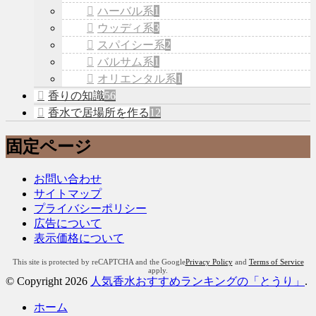
ハーバル系
1
ウッディ系
3
スパイシー系
2
バルサム系
1
オリエンタル系
1
香りの知識
56
香水で居場所を作る
12
固定ページ
お問い合わせ
サイトマップ
プライバシーポリシー
広告について
表示価格について
This site is protected by reCAPTCHA and the Google
Privacy Policy
and
Terms of Service
apply.
© Copyright 2026
人気香水おすすめランキングの「とうり」
.
ホーム