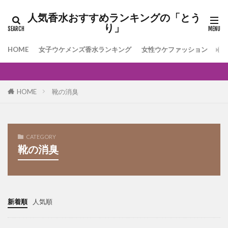
人気香水おすすめランキングの「とう
り」
HOME
女子ウケメンズ香水ランキング
女性ウケファッション
[
HOME
靴の消臭
CATEGORY
靴の消臭
新着順
人気順