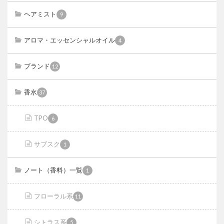
ヘアミスト
9
アロマ・エッセンシャルオイル
4
ブランド
12
香水
37
TPO
6
サブスク
1
ノート（香料）一覧
1
フローラル系
11
シトラス系
5