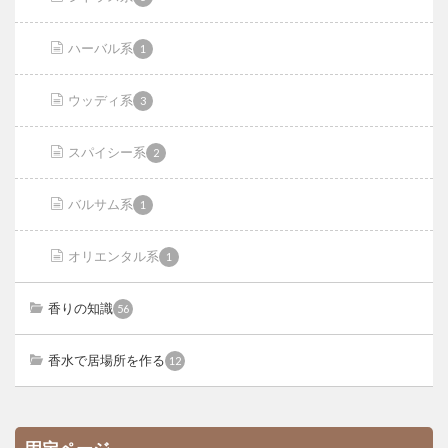
ハーバル系
1
ウッディ系
3
スパイシー系
2
バルサム系
1
オリエンタル系
1
香りの知識
56
香水で居場所を作る
12