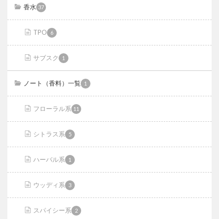
香水
37
TPO
6
サブスク
1
ノート（香料）一覧
1
フローラル系
11
シトラス系
5
ハーバル系
1
ウッディ系
3
スパイシー系
2