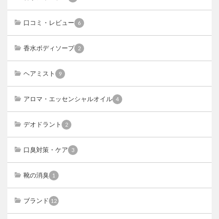
口コミ・レビュー
6
香水ボディソープ
2
ヘアミスト
9
アロマ・エッセンシャルオイル
4
デオドラント
2
口臭対策・ケア
3
靴の消臭
1
ブランド
12