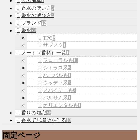
靴の消臭
1
香水の使い方
3
香水の選び方
4
ブランド
12
香水
37
TPO
6
サブスク
1
ノート（香料）一覧
1
フローラル系
11
シトラス系
5
ハーバル系
1
ウッディ系
3
スパイシー系
2
バルサム系
1
オリエンタル系
1
香りの知識
56
香水で居場所を作る
12
固定ページ