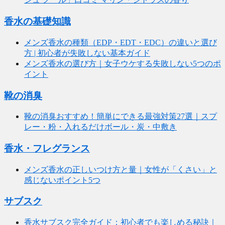
香水の基礎知識
メンズ香水の種類（EDP・EDT・EDC）の違いと選び
方 | 初心者が失敗しない基本ガイド
メンズ香水の選び方｜女子ウケする失敗しない5つのポ
イント
靴の消臭
靴の消臭おすすめ！簡単にできる最強対策27選｜スプ
レー・粉・入れるだけボール・炭・中敷き
香水・フレグランス
メンズ香水の正しいつけ方と量｜女性が「くさい」と
感じないポイント5つ
サブスク
香水サブスク完全ガイド：初心者でも楽しめる秘訣｜