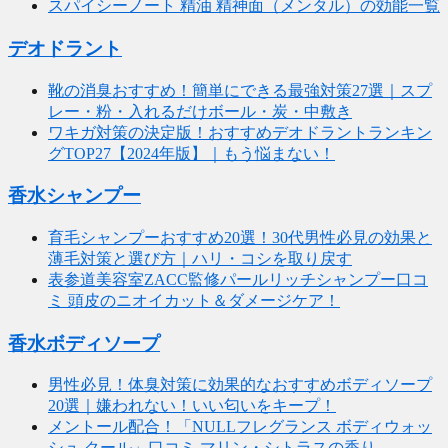
スパイシーノート 精油 精神面（メンタル）の効能一覧
デオドラント
靴の消臭おすすめ！簡単にできる最強対策27選｜スプ
レー・粉・入れるだけボール・炭・中敷き
ワキガ対策の決定版！おすすめデオドラントランキン
グTOP27【2024年版】｜もう悩まない！
香水シャンプー
育毛シャンプーおすすめ20選！30代男性必見の効果と
薄毛対策と選び方｜ハリ・コシを取り戻す
表参道美容室ZACC監修パールリッチシャンプー口コ
ミ 頭皮のニオイカット＆ダメージケア！
香水ボディソープ
男性必見！体臭対策に効果的なおすすめボディソープ
20選｜嫌われない！いい匂いをキープ！
メントール配合！「NULLフレグランス ボディウォッ
シュ クール」口コミ マリン・シトラスの香り