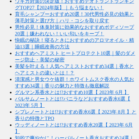
ワキガ対策の決定版！おすすめデオドラントランキン
グTOP27【2024年版】｜もう悩まない！
育毛シャンプーおすすめ20選！30代男性必見の効果と
薄毛対策と選び方｜ハリ・コシを取り戻す
男性必見！体臭対策に効果的なおすすめボディソープ
20選｜嫌われない！いい匂いをキープ！
快眠の秘訣！寝るときにおすすめのアロマオイル・精
油13選｜睡眠改善の方法
おすすめヘアミスト ヒートプロテクト10選｜髪のダメ
ージ防止・美髪の秘密
美髪を叶える！人気ヘアミストおすすめ34選｜香水と
ヘアミストの違いとは！？
清潔感と男女ウケ抜群！ホワイトムスク香水の人気お
すすめ34選｜香りの魅力と特徴も徹底解説
グルマン系香水とは!?おすすめ10選【 2023年 6月 】
バルサムノートとは!?バニラなどおすすめ香水6選【
2023年 5月 】
シプレノートとは!?おすすめ香水6選【 2023年 8月 】と
香りの特徴とTPO
ウッディノートとは!?おすすめ香水20選【 2023年 6月
】
知的で爽やかに！ハーバルノート香水おすすめ24選｜