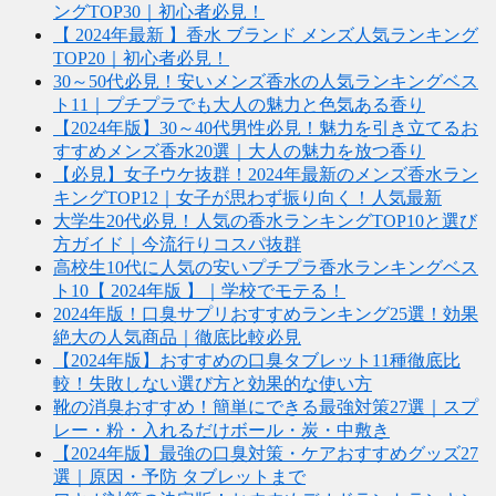
ングTOP30｜初心者必見！
【 2024年最新 】香水 ブランド メンズ人気ランキング
TOP20｜初心者必見！
30～50代必見！安いメンズ香水の人気ランキングベス
ト11｜プチプラでも大人の魅力と色気ある香り
【2024年版】30～40代男性必見！魅力を引き立てるお
すすめメンズ香水20選｜大人の魅力を放つ香り
【必見】女子ウケ抜群！2024年最新のメンズ香水ラン
キングTOP12｜女子が思わず振り向く！人気最新
大学生20代必見！人気の香水ランキングTOP10と選び
方ガイド｜今流行りコスパ抜群
高校生10代に人気の安いプチプラ香水ランキングベス
ト10【 2024年版 】｜学校でモテる！
2024年版！口臭サプリおすすめランキング25選！効果
絶大の人気商品｜徹底比較必見
【2024年版】おすすめの口臭タブレット11種徹底比
較！失敗しない選び方と効果的な使い方
靴の消臭おすすめ！簡単にできる最強対策27選｜スプ
レー・粉・入れるだけボール・炭・中敷き
【2024年版】最強の口臭対策・ケアおすすめグッズ27
選｜原因・予防 タブレットまで