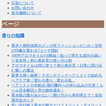
広告について
お問い合わせ
表示価格について
ページ
香りの知識
香水と相性抜群のメンズ秋ファッションがこれ｜女性
の印象が変わる7コーデ指針
100均アロマオイルVS精油！知って得する成分の違い
と安全性｜初心者必見の使い分け術
アロマオイルは何に使う？初心者必見！日常に溶け込
む癒しの魔法
髪香る輝く秘密！ラボンホリックヘアミストで始める
ヘアケア術｜変わる香り、変わる私。
ヘアミストや化粧品 飛行機内への持ち込みの注意！ル
ール完全解説と空の旅快適化！
香水瓶の蓋があかない！開け方から再利用まで！全知
識完全ガイド
安い並行輸入香水の魅力とは？メリット・デメリット