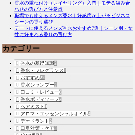
香水の重ね付け（レイヤリング）入門｜モテる組み合
わせの選び方と注意点
職場でも使えるメンズ香水｜好感度が上がるビジネス
シーンの香り選び
デートに使えるメンズ香水おすすめ7選｜シーン別・女
性に好まれる香りの選び方
カテゴリー
香水の基礎知識
2
香水・フレグランス
1
おすすめ
27
香水シャンプー
2
口コミ・レビュー
6
香水ボディソープ
2
ヘアミスト
9
アロマ・エッセンシャルオイル
4
デオドラント
2
口臭対策・ケア
3