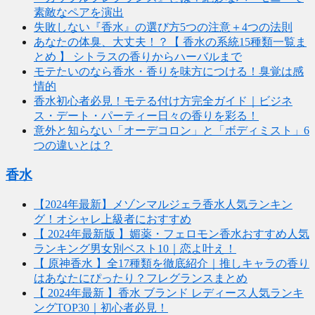
素敵なペアを演出
失敗しない『香水』の選び方5つの注意＋4つの法則
あなたの体臭、大丈夫！？【 香水の系統15種類一覧ま
とめ 】 シトラスの香りからハーバルまで
モテたいのなら香水・香りを味方につける！臭覚は感
情的
香水初心者必見！モテる付け方完全ガイド｜ビジネ
ス・デート・パーティー日々の香りを彩る！
意外と知らない「オーデコロン」と「ボディミスト」6
つの違いとは？
香水
【2024年最新】メゾンマルジェラ香水人気ランキン
グ！オシャレ上級者におすすめ
【 2024年最新版 】媚薬・フェロモン香水おすすめ人気
ランキング男女別ベスト10｜恋よ叶え！
【 原神香水 】全17種類を徹底紹介｜推しキャラの香り
はあなたにぴったり？フレグランスまとめ
【 2024年最新 】香水 ブランド レディース人気ランキ
ングTOP30｜初心者必見！