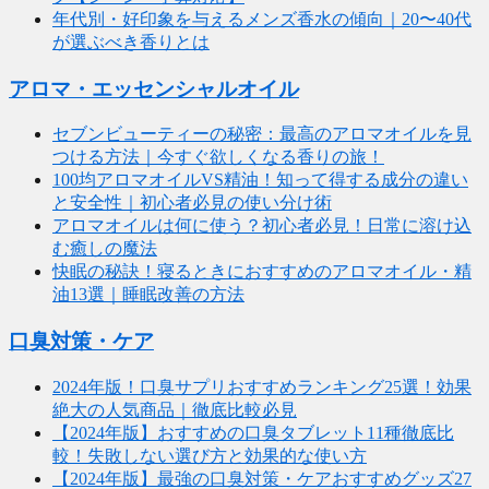
年代別・好印象を与えるメンズ香水の傾向｜20〜40代
が選ぶべき香りとは
アロマ・エッセンシャルオイル
セブンビューティーの秘密：最高のアロマオイルを見
つける方法｜今すぐ欲しくなる香りの旅！
100均アロマオイルVS精油！知って得する成分の違い
と安全性｜初心者必見の使い分け術
アロマオイルは何に使う？初心者必見！日常に溶け込
む癒しの魔法
快眠の秘訣！寝るときにおすすめのアロマオイル・精
油13選｜睡眠改善の方法
口臭対策・ケア
2024年版！口臭サプリおすすめランキング25選！効果
絶大の人気商品｜徹底比較必見
【2024年版】おすすめの口臭タブレット11種徹底比
較！失敗しない選び方と効果的な使い方
【2024年版】最強の口臭対策・ケアおすすめグッズ27