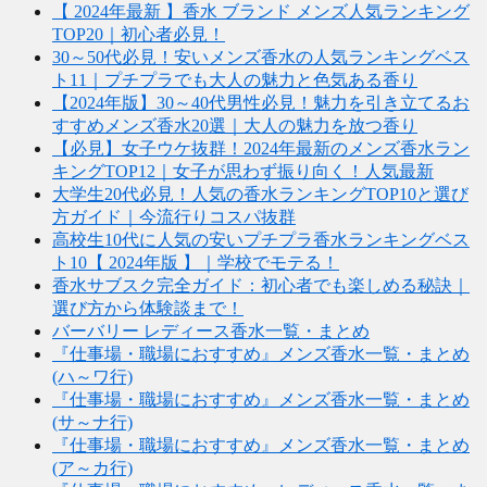
【 2024年最新 】香水 ブランド メンズ人気ランキング
TOP20｜初心者必見！
30～50代必見！安いメンズ香水の人気ランキングベス
ト11｜プチプラでも大人の魅力と色気ある香り
【2024年版】30～40代男性必見！魅力を引き立てるお
すすめメンズ香水20選｜大人の魅力を放つ香り
【必見】女子ウケ抜群！2024年最新のメンズ香水ラン
キングTOP12｜女子が思わず振り向く！人気最新
大学生20代必見！人気の香水ランキングTOP10と選び
方ガイド｜今流行りコスパ抜群
高校生10代に人気の安いプチプラ香水ランキングベス
ト10【 2024年版 】｜学校でモテる！
香水サブスク完全ガイド：初心者でも楽しめる秘訣｜
選び方から体験談まで！
バーバリー レディース香水一覧・まとめ
『仕事場・職場におすすめ』メンズ香水一覧・まとめ
(ハ～ワ行)
『仕事場・職場におすすめ』メンズ香水一覧・まとめ
(サ～ナ行)
『仕事場・職場におすすめ』メンズ香水一覧・まとめ
(ア～カ行)