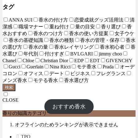
タグ
ANNA SUI
香水の付け方
恋愛成就グッズ活用法
清
潔感
職場マナー
重ね付け
量の目安
香り選び
香
水おすすめ
香水のつけ方
香水の使い方提案
女子ウケ
香水の基礎知識
香水の種類
香水の管理・保存
香水
の選び方
香水の量
香水レイヤリング
香水初心者
香
水選び
年代別
付けすぎ
BVLGARI
jimmy choo
Chanel
Chloe
Christian Dior
EDP
EDT
GIVENCHY
Gucci
Guerlain
Nina Ricci
モテ香水
Prada
オーデ
コロン
オフィス
デート
ビジネス
フレグランス
メンズ香水
モテる香水
香水選び方
検索
CLOSE
おすすめ香水
香りの知識カテゴリ
オフラインのためランキングが表示できません
TPO