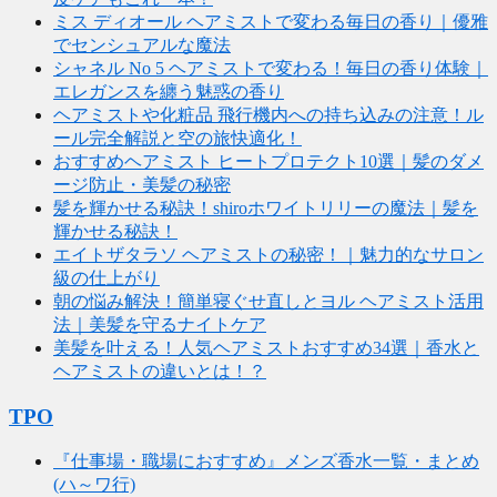
ミス ディオール ヘアミストで変わる毎日の香り｜優雅
でセンシュアルな魔法
シャネル No 5 ヘアミストで変わる！毎日の香り体験｜
エレガンスを纏う魅惑の香り
ヘアミストや化粧品 飛行機内への持ち込みの注意！ル
ール完全解説と空の旅快適化！
おすすめヘアミスト ヒートプロテクト10選｜髪のダメ
ージ防止・美髪の秘密
髪を輝かせる秘訣！shiroホワイトリリーの魔法｜髪を
輝かせる秘訣！
エイトザタラソ ヘアミストの秘密！｜魅力的なサロン
級の仕上がり
朝の悩み解決！簡単寝ぐせ直しとヨル ヘアミスト活用
法｜美髪を守るナイトケア
美髪を叶える！人気ヘアミストおすすめ34選｜香水と
ヘアミストの違いとは！？
TPO
『仕事場・職場におすすめ』メンズ香水一覧・まとめ
(ハ～ワ行)