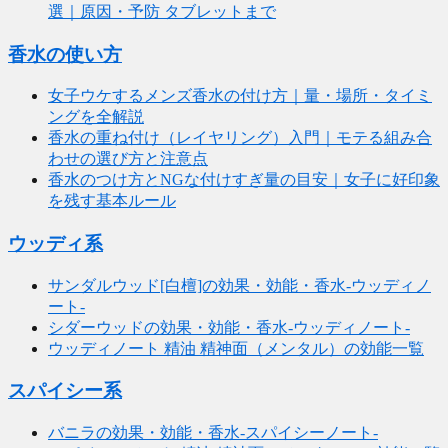
選｜原因・予防 タブレットまで
香水の使い方
女子ウケするメンズ香水の付け方｜量・場所・タイミ
ングを全解説
香水の重ね付け（レイヤリング）入門｜モテる組み合
わせの選び方と注意点
香水のつけ方とNGな付けすぎ量の目安｜女子に好印象
を残す基本ルール
ウッディ系
サンダルウッド[白檀]の効果・効能・香水-ウッディノ
ート-
シダーウッドの効果・効能・香水-ウッディノート-
ウッディノート 精油 精神面（メンタル）の効能一覧
スパイシー系
バニラの効果・効能・香水-スパイシーノート-