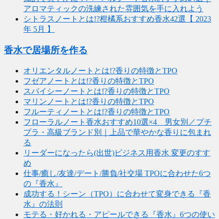
アロマティックの洗練された雰囲気を手に入れよう
シトラスノートとは!?柑橘系おすすめ香水42選【 2023
年 5月 】
香水で居場所を作る
オリエンタルノートとは!?香りの特徴とTPO
フゼアノートとは!?香りの特徴とTPO
スパイシーノートとは!?香りの特徴とTPO
マリンノートとは!?香りの特徴とTPO
フルーティノートとは!?香りの特徴とTPO
フローラルノート香水おすすめ10選×4 男女別／プチ
プラ・高級ブランド別｜上品で華やかな香りに包まれ
る
リーダーになったら(出世)ビジネス用香水 変更のすす
め
仕事/癒し/友達/デート/勝負/社交場 TPOに合わせた6つ
の『香水』
成功する！シーン（TPO）に合わせて変身できる『香
水』の法則
モテる・好かれる・アピールできる『香水』6つの使い