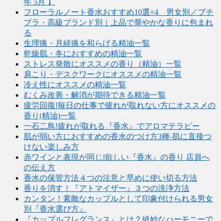
年 5月 】
フローラルノート香水おすすめ10選×4 男女別／プチ
プラ・高級ブランド別｜上品で華やかな香りに包まれ
る
生理痛・月経痛を和らげる精油一覧
乾燥肌・冬におすすめの精油一覧
ストレス発散にオススメの香り（精油）一覧
肩こり・デスクワークにオススメの精油一覧
冷え性にオススメの精油一覧
むくみ改善・解消が期待できる精油一覧
疲労回復!毎日の仕事で疲れが取れない方にオススメの
香り(精油)一覧
一石二鳥!疲れが取れる『香水』でアロマテラピー
肌が弱い方におすすめの香水のつけ方3種-肌に直接つ
けない楽しみ方
赤ワインと表現が同じ!欲しい『香水』の香り 店員へ
の伝え方
香水の保管方法４つの注意と早めに使い切る方法
香りを消す！『アトマイザー』３つの洗浄方法
カンタン！素敵なカップルとして印象付けられる男女
別『香水選び方』
『カップルフレグランス』とは？絶妙なハーモニーで