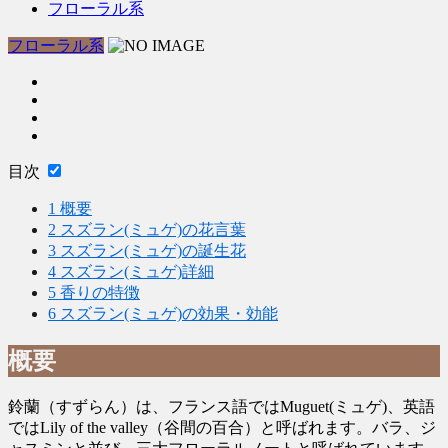
フローラル系
フローラル系
目次
1
概要
2
スズラン(ミュゲ)の花言葉
3
スズラン(ミュゲ)の誕生花
4
スズラン(ミュゲ)詳細
5
香りの特徴
6
スズラン(ミュゲ)の効果・効能
概要
鈴蘭（すずらん）は、フランス語ではMuguet(ミュゲ)、英語
ではLily of the valley（谷間の百合）と呼ばれます。バラ、ジ