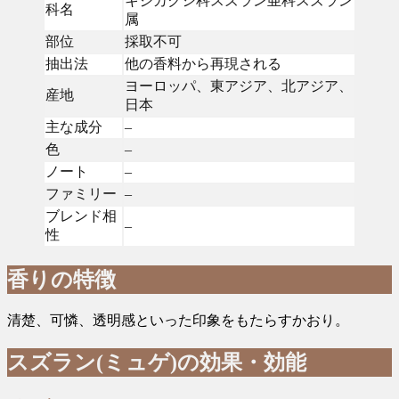
キジカクシ科スズラン亜科スズラン
科名
属
部位
採取不可
抽出法
他の香料から再現される
ヨーロッパ、東アジア、北アジア、
産地
日本
主な成分
–
色
–
ノート
–
ファミリー
–
ブレンド相
–
性
香りの特徴
清楚、可憐、透明感といった印象をもたらすかおり。
スズラン(ミュゲ)の効果・効能