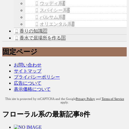
ウッディ系
3
スパイシー系
2
バルサム系
1
オリエンタル系
1
香りの知識
56
香水で居場所を作る
12
固定ページ
お問い合わせ
サイトマップ
プライバシーポリシー
広告について
表示価格について
This site is protected by reCAPTCHA and the Google
Privacy Policy
and
Terms of Service
apply.
フローラル系
の最新記事8件