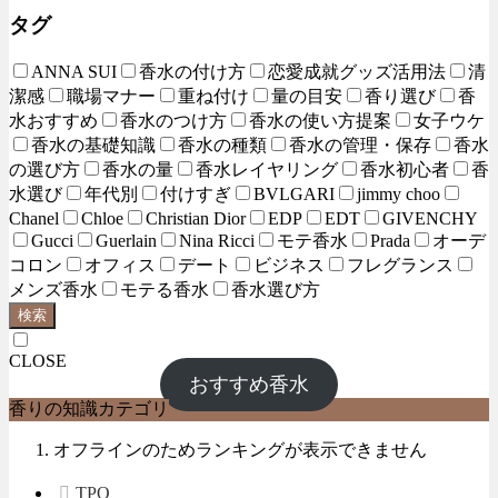
タグ
ANNA SUI
香水の付け方
恋愛成就グッズ活用法
清
潔感
職場マナー
重ね付け
量の目安
香り選び
香
水おすすめ
香水のつけ方
香水の使い方提案
女子ウケ
香水の基礎知識
香水の種類
香水の管理・保存
香水
の選び方
香水の量
香水レイヤリング
香水初心者
香
水選び
年代別
付けすぎ
BVLGARI
jimmy choo
Chanel
Chloe
Christian Dior
EDP
EDT
GIVENCHY
Gucci
Guerlain
Nina Ricci
モテ香水
Prada
オーデ
コロン
オフィス
デート
ビジネス
フレグランス
メンズ香水
モテる香水
香水選び方
検索
CLOSE
おすすめ香水
香りの知識カテゴリ
オフラインのためランキングが表示できません
TPO