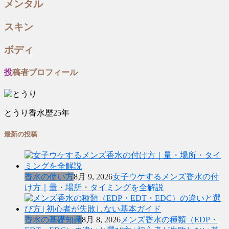
メンタル
スキン
ボディ
投稿者プロフィール
とうり
香水歴25年
最新の投稿
香水の使い方
8月 9, 2026
女子ウケするメンズ香水の付
け方｜量・場所・タイミングを全解説
香水の基礎知識
8月 8, 2026
メンズ香水の種類（EDP・