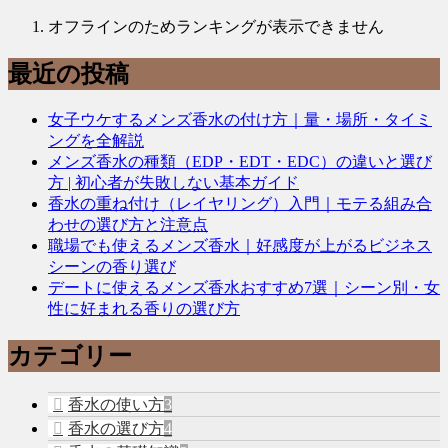
オフラインのためランキングが表示できません
最近の投稿
女子ウケするメンズ香水の付け方｜量・場所・タイミ
ングを全解説
メンズ香水の種類（EDP・EDT・EDC）の違いと選び
方 | 初心者が失敗しない基本ガイド
香水の重ね付け（レイヤリング）入門｜モテる組み合
わせの選び方と注意点
職場でも使えるメンズ香水｜好感度が上がるビジネス
シーンの香り選び
デートに使えるメンズ香水おすすめ7選｜シーン別・女
性に好まれる香りの選び方
カテゴリー
香水の使い方
3
香水の選び方
4