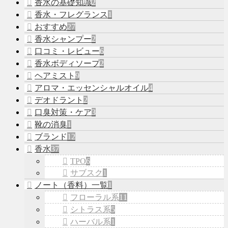
香水の基礎知識
2
香水・フレグランス
1
おすすめ
27
香水シャンプー
2
口コミ・レビュー
6
香水ボディソープ
2
ヘアミスト
9
アロマ・エッセンシャルオイル
4
デオドラント
2
口臭対策・ケア
3
靴の消臭
1
ブランド
12
香水
37
TPO
6
サブスク
1
ノート（香料）一覧
1
フローラル系
11
シトラス系
5
ハーバル系
1