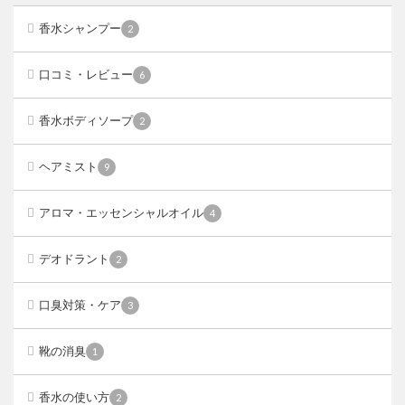
香水シャンプー
2
口コミ・レビュー
6
香水ボディソープ
2
ヘアミスト
9
アロマ・エッセンシャルオイル
4
デオドラント
2
口臭対策・ケア
3
靴の消臭
1
香水の使い方
2