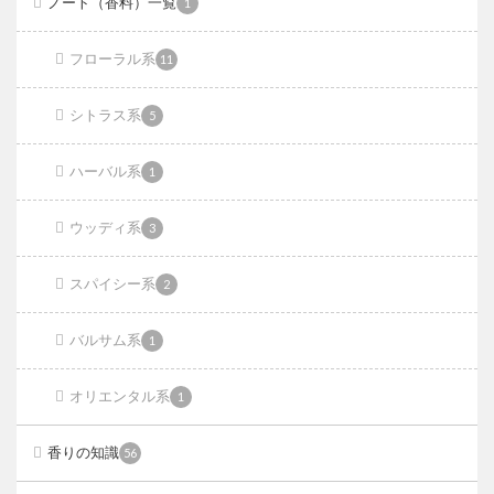
ノート（香料）一覧
1
フローラル系
11
シトラス系
5
ハーバル系
1
ウッディ系
3
スパイシー系
2
バルサム系
1
オリエンタル系
1
香りの知識
56