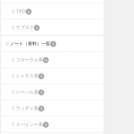
TPO
6
サブスク
1
ノート（香料）一覧
1
フローラル系
11
シトラス系
5
ハーバル系
1
ウッディ系
3
スパイシー系
2