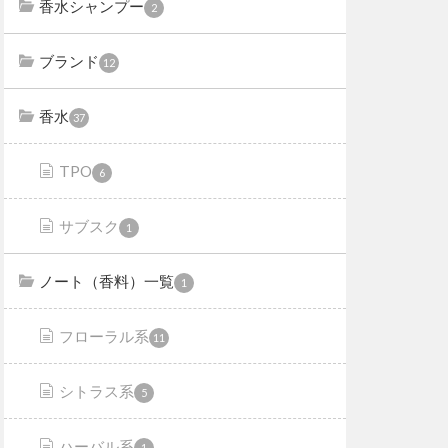
香水シャンプー
2
ブランド
12
香水
37
TPO
6
サブスク
1
ノート（香料）一覧
1
フローラル系
11
シトラス系
5
ハーバル系
1