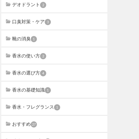
デオドラント
2
口臭対策・ケア
3
靴の消臭
1
香水の使い方
2
香水の選び方
4
香水の基礎知識
1
香水・フレグランス
1
おすすめ
27