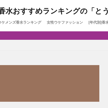
香水おすすめランキングの「と
ウケメンズ香水ランキング
女性ウケファッション
[年代別]香
高校生に
大学生2
30～40
30～50