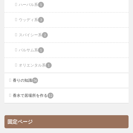
ハーバル系
1
ウッディ系
3
スパイシー系
2
バルサム系
1
オリエンタル系
1
香りの知識
56
香水で居場所を作る
12
固定ページ