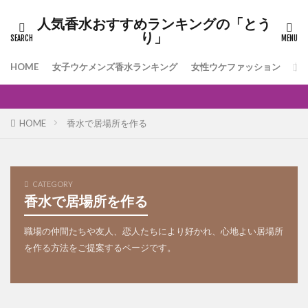
人気香水おすすめランキングの「とう
り」
HOME
女子ウケメンズ香水ランキング
女性ウケファッション
[
HOME
香水で居場所を作る
CATEGORY
香水で居場所を作る
職場の仲間たちや友人、恋人たちにより好かれ、心地よい居場所
を作る方法をご提案するページです。