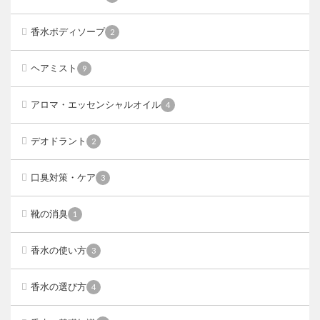
香水ボディソープ
2
ヘアミスト
9
アロマ・エッセンシャルオイル
4
デオドラント
2
口臭対策・ケア
3
靴の消臭
1
香水の使い方
3
香水の選び方
4