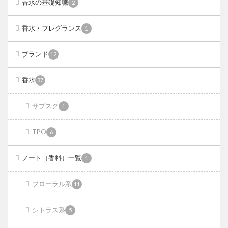
香水の基礎知識
2
香水・フレグランス
1
ブランド
12
香水
37
サブスク
1
TPO
6
ノート（香料）一覧
1
フローラル系
11
シトラス系
5