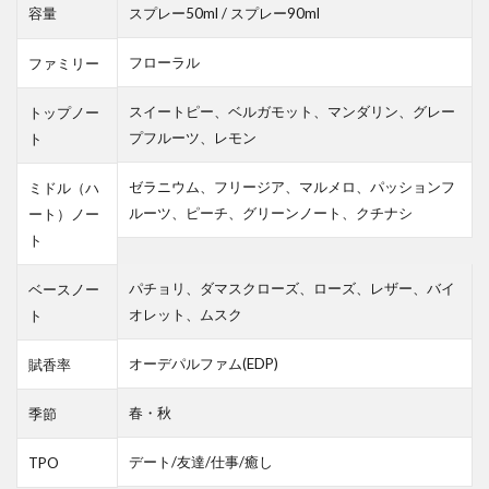
容量
スプレー50ml / スプレー90ml
フローラル
ファミリー
スイートピー、ベルガモット、マンダリン、グレー
トップノー
プフルーツ、レモン
ト
ゼラニウム、フリージア、マルメロ、パッションフ
ミドル（ハ
ルーツ、ピーチ、グリーンノート、クチナシ
ート）ノー
ト
パチョリ、ダマスクローズ、ローズ、レザー、バイ
ベースノー
オレット、ムスク
ト
オーデパルファム(EDP)
賦香率
春・秋
季節
デート/友達/仕事/癒し
TPO