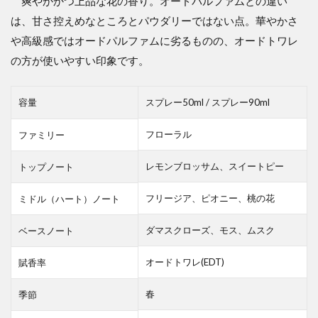
爽やかかつ上品な花の香り。オードパルファムとの違い
は、甘さ控えめなところとパウダリーではない点。華やかさ
や高級感ではオードパルファムに劣るものの、オードトワレ
の方が使いやすい印象です。
容量
スプレー50ml / スプレー90ml
フローラル
ファミリー
レモンブロッサム、スイートピー
トップノート
フリージア、ピオニー、桃の花
ミドル（ハート）ノート
ダマスクローズ、モス、ムスク
ベースノート
オードトワレ(EDT)
賦香率
春
季節