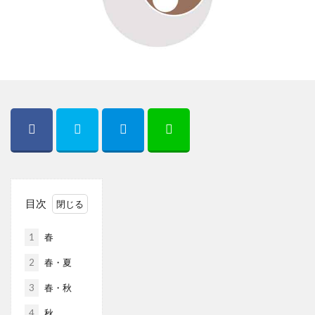
目次
1
春
2
春・夏
3
春・秋
4
秋