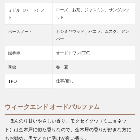
ローズ、お茶、ジャスミン、サンダルウ
ミドル（ハート）ノー
ッド
ト
カシミヤウッド、バニラ、ムスク、アン
ベースノート
バー
オードトワレ(EDT)
賦香率
春・夏
季節
仕事/癒し
TPO
ウィークエンド オードパルファム
ほんのり甘いやさしい香り。モクセイソウ（ミニョネッ
ト）は金木犀に似た香りなので、金木犀の香りが好きな方に
もお勧め。男女ともに受けが良い香り。