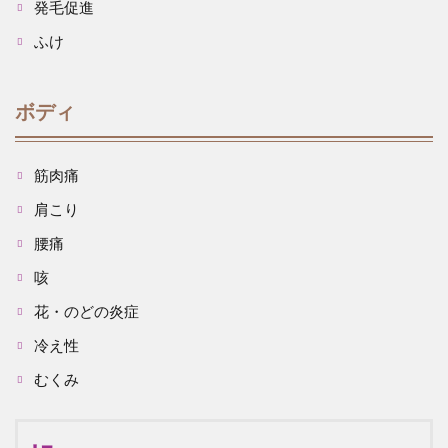
発毛促進
ふけ
ボディ
筋肉痛
肩こり
腰痛
咳
花・のどの炎症
冷え性
むくみ