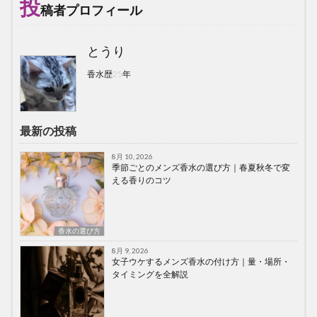
投
稿者プロフィール
とうり
香水歴25年
最新の投稿
8月 10, 2026
季節ごとのメンズ香水の選び方｜春夏秋冬で変
える香りのコツ
香水の選び方
8月 9, 2026
女子ウケするメンズ香水の付け方｜量・場所・
タイミングを全解説