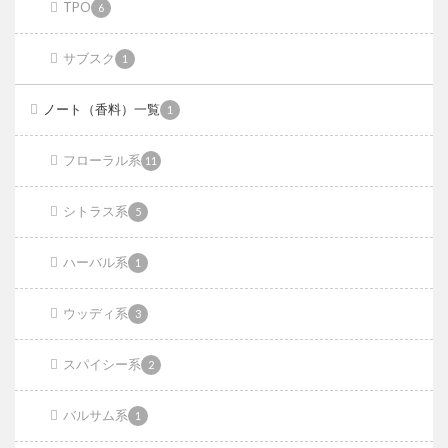
TPO
6
サブスク
1
ノート（香料）一覧
1
フローラル系
11
シトラス系
5
ハーバル系
1
ウッディ系
3
スパイシー系
2
バルサム系
1