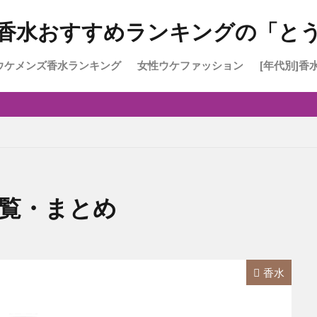
香水おすすめランキングの「と
ウケメンズ香水ランキング
女性ウケファッション
[年代別]香
高校生に
大学生2
30～40
30～50
一覧・まとめ
香水