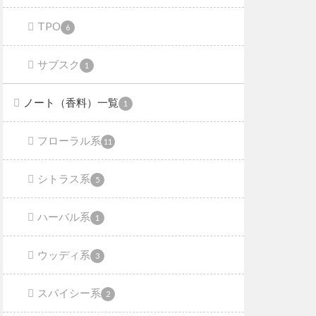
TPO
6
サブスク
1
ノート（香料）一覧
1
フローラル系
11
シトラス系
5
ハーバル系
1
ウッディ系
3
スパイシー系
2