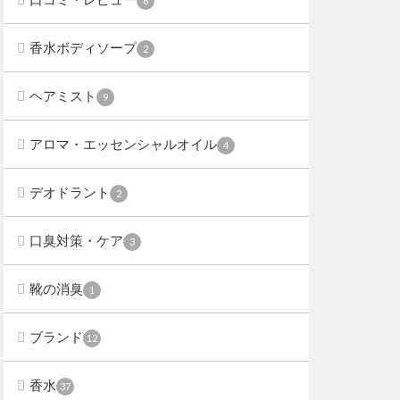
6
香水ボディソープ
2
ヘアミスト
9
アロマ・エッセンシャルオイル
4
デオドラント
2
口臭対策・ケア
3
靴の消臭
1
ブランド
12
香水
37