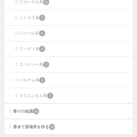
フローラル系
11
シトラス系
5
ハーバル系
1
ウッディ系
3
スパイシー系
2
バルサム系
1
オリエンタル系
1
香りの知識
56
香水で居場所を作る
12