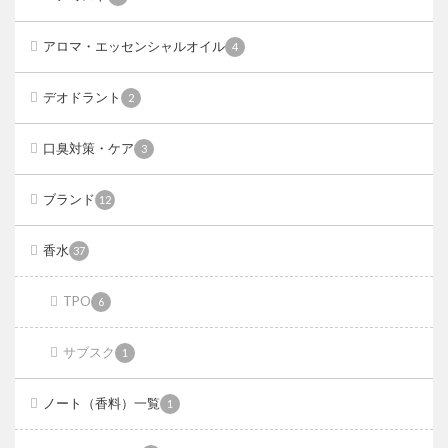
アロマ・エッセンシャルオイル
4
デオドラント
2
口臭対策・ケア
3
ブランド
12
香水
37
TPO
6
サブスク
1
ノート（香料）一覧
1