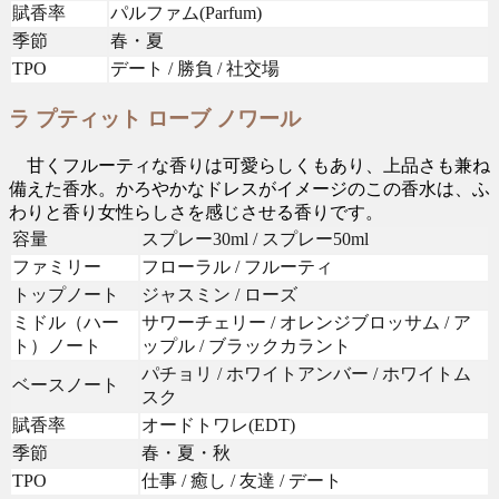
賦香率
パルファム(Parfum)
季節
春・夏
TPO
デート / 勝負 / 社交場
ラ プティット ローブ ノワール
甘くフルーティな香りは可愛らしくもあり、上品さも兼ね
備えた香水。かろやかなドレスがイメージのこの香水は、ふ
わりと香り女性らしさを感じさせる香りです。
容量
スプレー30ml / スプレー50ml
ファミリー
フローラル / フルーティ
トップノート
ジャスミン / ローズ
ミドル（ハー
サワーチェリー / オレンジブロッサム / ア
ト）ノート
ップル / ブラックカラント
パチョリ / ホワイトアンバー / ホワイトム
ベースノート
スク
賦香率
オードトワレ(EDT)
季節
春・夏・秋
TPO
仕事 / 癒し / 友達 / デート