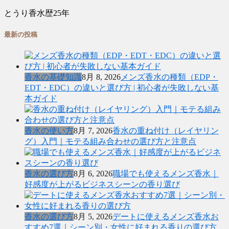
とうり
香水歴25年
最新の投稿
香水の基礎知識
8月 8, 2026
メンズ香水の種類（EDP・
EDT・EDC）の違いと選び方 | 初心者が失敗しない基
本ガイド
香水の使い方
8月 7, 2026
香水の重ね付け（レイヤリン
グ）入門｜モテる組み合わせの選び方と注意点
香水の選び方
8月 6, 2026
職場でも使えるメンズ香水｜
好感度が上がるビジネスシーンの香り選び
香水の選び方
8月 5, 2026
デートに使えるメンズ香水お
すすめ7選｜シーン別・女性に好まれる香りの選び方