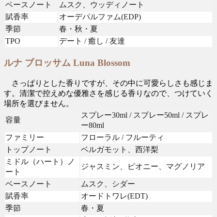
ベースノート
ムスク、ウッディノート
賦香率
オーデパルファム(EDP)
季節
春・秋・夏
TPO
デート / 癒し / 友達
ルナ ブロッサム Luna Blossom
さっぱりとした香りですが、その中に可愛らしさも感じま
す。清潔で控えめな優雅さを感じる香りなので、つけていく
場所を選びません。
スプレー30ml / スプレー50ml / スプレ
容量
ー80ml
ファミリー
フローラル / フルーティ
トップノート
ベルガモット、西洋梨
ミドル（ハート）ノ
ジャスミン、ピオニー、マグノリア
ート
ベースノート
ムスク、シダー
賦香率
オードトワレ(EDT)
季節
春・夏