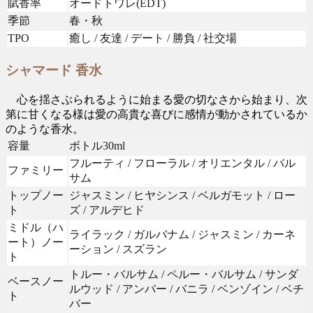
賦香率
オードトワレ(EDT)
季節
春・秋
TPO
癒し / 友達 / デート / 勝負 / 社交場
シャマード 香水
心を揺さぶられるように始まる愛の切なさから始まり、次
第に甘くなる様は愛の高貴な喜びに感情が動かされているか
のような香水。
容量
ボトル30ml
フルーティ / フローラル / オリエンタル / バル
ファミリー
サム
トップノー
ジャスミン / ヒヤシンス / ベルガモット / ロー
ト
ズ / アルデヒド
ミドル（ハ
ライラック / ガルバナム / ジャスミン / カーネ
ート）ノー
ーション / スズラン
ト
トルー・バルサム / ペルー・バルサム / サンダ
ベースノー
ルウッド / アンバー / バニラ / ベンゾイン / ベチ
ト
バー