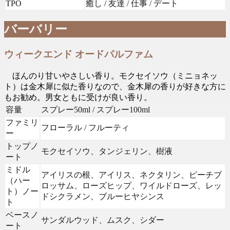
TPO
癒し / 友達 / 仕事 / デート
バーバリー
ウィークエンド オードパルファム
ほんのり甘いやさしい香り。モクセイソウ（ミニョネッ
ト）は金木犀に似た香りなので、金木犀の香りが好きな方に
もお勧め。男女ともに受けが良い香り。
容量
スプレー50ml / スプレー100ml
ファミリ
フローラル / フルーティ
ー
トップノ
モクセイソウ、タンジェリン、樹液
ート
ミドル
アイリスの根、アイリス、ネクタリン、ピーチブ
（ハー
ロッサム、ローズヒップ、ワイルドローズ、レッ
ト）ノー
ドシクラメン、ブルーヒヤシンス
ト
ベースノ
サンダルウッド、ムスク、シダー
ート