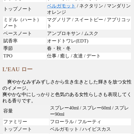
ベルガモット
/ ネクタリン / マンダリン
トップノート
オレンジ
ミドル（ハート）
マグノリア / スイートピー / アプリコッ
ノート
ト
ベースノート
アンブロキサン / ムスク
賦香率
オードトワレ(EDT)
季節
春・秋・冬
TPO
仕事 / 癒し / 友達 / デート
L’EAU ロー
爽やかなみずみずしさから生き生きとした輝きを放つ女性
のイメージ。
爽やかな中にしっかりと色気のある女性らしさも表現してく
れる香りです。
スプレー40ml / スプレー60ml / スプレ
容量
ー90ml
ファミリー
フローラル / フルーティ
トップノート
ベルガモット / ハイビスカス