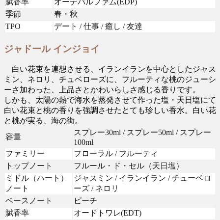
賦香率
オーデパルファム(EDP)
季節
春・秋
TPO
デート / 仕事 / 癒し / 友達
ジャドール インジョイ
白い花束を連想させる、イランイランを中心としたジャス
ミン、ネロリ、チュベローズに、フルーティな桃のジューシ
ーさ加わった、上品さとかわいらしさ感じる香りです。
しかも、太陽の熱で海水を蒸発させて作った塩・天日塩にて
白い花束と桃の香りを強調させたとても珍しい香水。白い花
と桃が実る、海の街。
スプレー30ml / スプレー50ml / スプレー
容量
100ml
ファミリー
フローラル / フルーティ
トップノート
フルール・ド・セル（天日塩）
ミドル（ハート）
ジャスミン / イランイラン / チューベロ
ノート
ーズ / ネロリ
ベースノート
ピーチ
賦香率
オードトワレ(EDT)