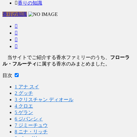
香りの知識
香りの知識
当サイトでご紹介する香水ファミリーのうち、
フローラ
ル・フルーティ
に属する香水のみまとめました。
目次
1
アナ スイ
2
グッチ
3
クリスチャン ディオール
4
クロエ
5
ゲラン
6
ジバンシィ
7
ジミーチュウ
8
ニナ・リッチ