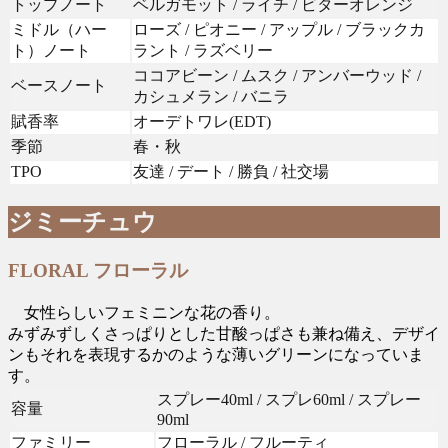
トップノート
ベルガモット / ライチ / ビターオレンジ
ミドル（ハー
ローズ / ピオニー / アップル / ブラックカ
ト）ノート
ラント / ラズベリー
ココアビーン / ムスク / アンバーウッド /
ベースノート
カシュメラン / バニラ
賦香率
オーデトワレ(EDT)
季節
春・秋
TPO
友達 / デート / 勝負 / 社交場
ジミーチュウ
FLORAL フローラル
女性らしいフェミニンな花の香り。
みずみずしくさっぱりとした甘酸っぱさも兼ね備え、デザイ
ンもそれを表現するかのような薄いグリーンになっていま
す。
スプレー40ml / スプレ60ml / スプレー
容量
90ml
ファミリー
フローラル / フルーティ