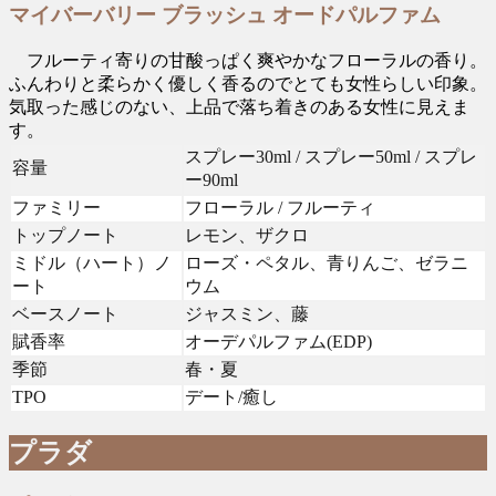
マイバーバリー ブラッシュ オードパルファム
フルーティ寄りの甘酸っぱく爽やかなフローラルの香り。
ふんわりと柔らかく優しく香るのでとても女性らしい印象。
気取った感じのない、上品で落ち着きのある女性に見えま
す。
スプレー30ml / スプレー50ml / スプレ
容量
ー90ml
ファミリー
フローラル / フルーティ
トップノート
レモン、ザクロ
ミドル（ハート）ノ
ローズ・ペタル、青りんご、ゼラニ
ート
ウム
ベースノート
ジャスミン、藤
賦香率
オーデパルファム(EDP)
季節
春・夏
TPO
デート/癒し
プラダ