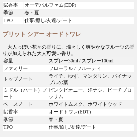
賦香率
オーデパルファム(EDP)
季節
春・夏
TPO
仕事/癒し/友達/デート
ブリット シアー オードトワレ
大人っぽい花々の香りに、瑞々しく爽やかなフルーツの香
りが加えられた大人可愛い香り。
容量
スプレー30ml / スプレー100ml
ファミリー
フローラル / フルーティ
ライチ、ゆず、マンダリン、パイナッ
トップノート
プルの葉
ミドル（ハート）ノ
ピンクピオニー、洋ナシ、ピーチブロ
ート
ッサム
ベースノート
ホワイトムスク、ホワイトウッド
賦香率
オードトワレ(EDT)
季節
春・夏
TPO
仕事/癒し/友達/デート