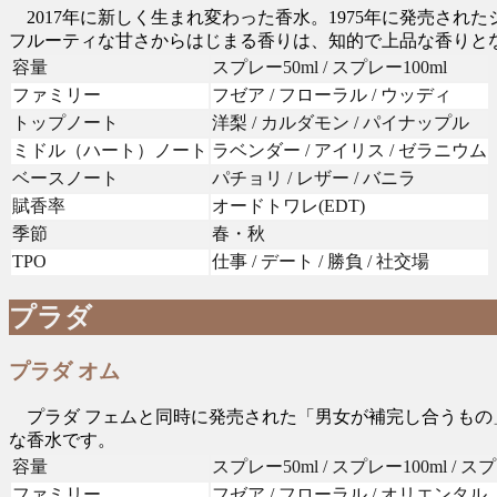
2017年に新しく生まれ変わった香水。1975年に発売さ
フルーティな甘さからはじまる香りは、知的で上品な香りと
容量
スプレー50ml / スプレー100ml
ファミリー
フゼア / フローラル / ウッディ
トップノート
洋梨 / カルダモン / パイナップル
ミドル（ハート）ノート
ラベンダー / アイリス / ゼラニウム
ベースノート
パチョリ / レザー / バニラ
賦香率
オードトワレ(EDT)
季節
春・秋
TPO
仕事 / デート / 勝負 / 社交場
プラダ
プラダ オム
プラダ フェムと同時に発売された「男女が補完し合うもの
な香水です。
容量
スプレー50ml / スプレー100ml / スプ
ファミリー
フゼア / フローラル / オリエンタル