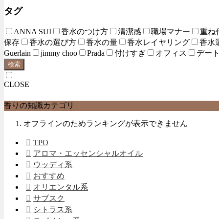
タグ
ANNA SUI
香水のつけ方
清潔感
職場マナー
重ね
保存
香水の選び方
香水の量
香水レイヤリング
香水
Guerlain
jimmy choo
Prada
付けすぎ
オフィス
デー
検索
CLOSE
香りの知識カテゴリ
オフラインのためランキングが表示できません
TPO
アロマ・エッセンシャルオイル
ウッディ系
おすすめ
オリエンタル系
サブスク
シトラス系