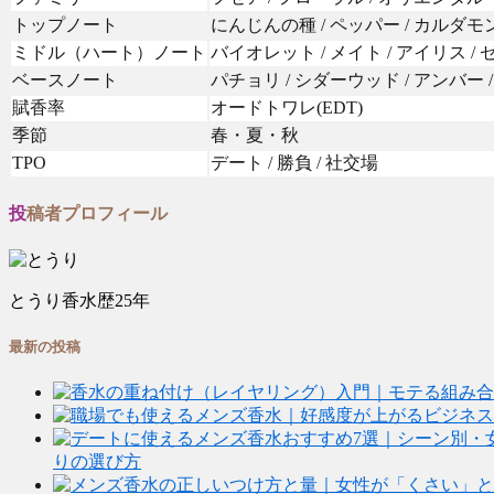
トップノート
にんじんの種 / ペッパー / カルダモン
ミドル（ハート）ノート
バイオレット / メイト / アイリス /
ベースノート
パチョリ / シダーウッド / アンバー
賦香率
オードトワレ(EDT)
季節
春・夏・秋
TPO
デート / 勝負 / 社交場
投稿者プロフィール
とうり
香水歴25年
最新の投稿
りの選び方