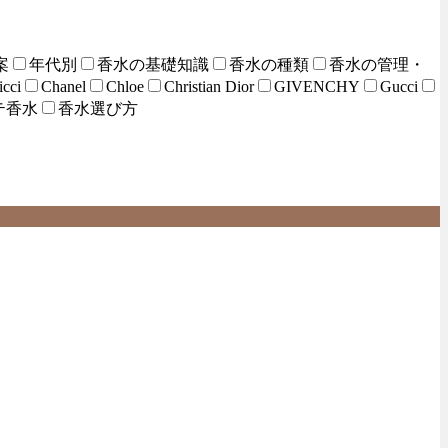
案
年代別
香水の基礎知識
香水の種類
香水の管理・
icci
Chanel
Chloe
Christian Dior
GIVENCHY
Gucci
テ香水
香水選び方