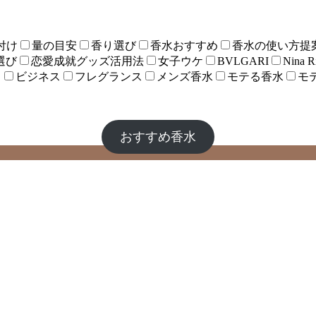
付け
量の目安
香り選び
香水おすすめ
香水の使い方提
選び
恋愛成就グッズ活用法
女子ウケ
BVLGARI
Nina R
ト
ビジネス
フレグランス
メンズ香水
モテる香水
モ
おすすめ香水