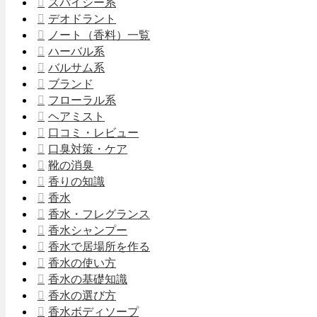
スパイシー系
デオドラント
ノート（香料）一覧
ハーバル系
バルサム系
ブランド
フローラル系
ヘアミスト
口コミ・レビュー
口臭対策・ケア
靴の消臭
香りの知識
香水
香水・フレグランス
香水シャンプー
香水で居場所を作る
香水の使い方
香水の基礎知識
香水の選び方
香水ボディソープ