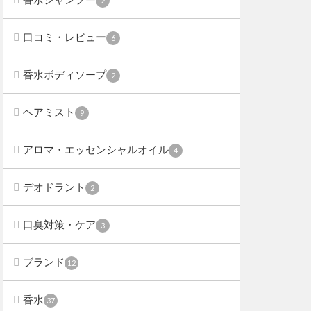
2
口コミ・レビュー
6
香水ボディソープ
2
ヘアミスト
9
アロマ・エッセンシャルオイル
4
デオドラント
2
口臭対策・ケア
3
ブランド
12
香水
37