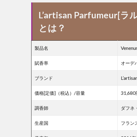
L’artisan Parfume
とは？
製品名
Venen
賦香率
オーデパ
ブランド
L’art
価格[定価]（税込）/容量
31,680
調香師
ダフネ
生産国
フラン