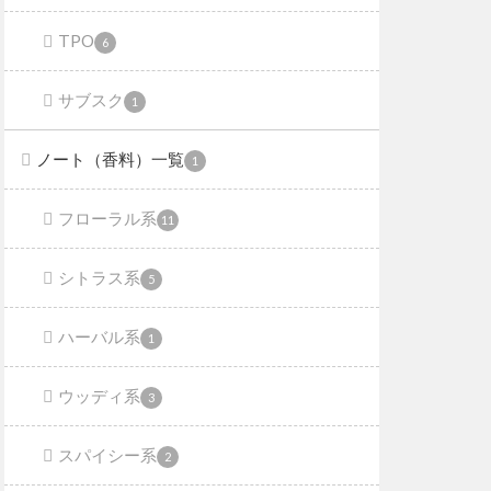
TPO
6
サブスク
1
ノート（香料）一覧
1
フローラル系
11
シトラス系
5
ハーバル系
1
ウッディ系
3
スパイシー系
2