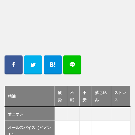
疲
不
不
落ち込
ストレ
精油
労
眠
安
み
ス
オニオン
オールスパイス（ピメン
ト）