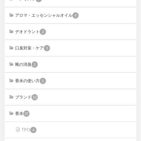
アロマ・エッセンシャルオイル
4
デオドラント
2
口臭対策・ケア
3
靴の消臭
1
香水の使い方
1
ブランド
12
香水
37
TPO
6