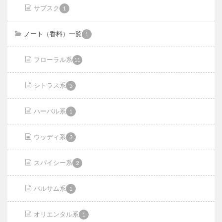
サブスク
1
ノート（香料）一覧
1
フローラル系
11
シトラス系
5
ハーバル系
1
ウッディ系
3
スパイシー系
2
バルサム系
1
オリエンタル系
1