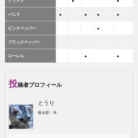
ナツメグ
●
●
バニラ
●
●
●
●
ピンクペッパー
●
ブラックペッパー
ローレル
●
●
投
稿者プロフィール
とうり
香水歴25年